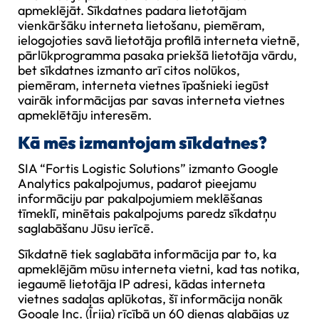
apmeklējāt. Sīkdatnes padara lietotājam
vienkāršāku interneta lietošanu, piemēram,
ielogojoties savā lietotāja profilā interneta vietnē,
pārlūkprogramma pasaka priekšā lietotāja vārdu,
bet sīkdatnes izmanto arī citos nolūkos,
piemēram, interneta vietnes īpašnieki iegūst
vairāk informācijas par savas interneta vietnes
apmeklētāju interesēm.
Kā mēs izmantojam sīkdatnes?
SIA “Fortis Logistic Solutions” izmanto Google
Analytics pakalpojumus, padarot pieejamu
informāciju par pakalpojumiem meklēšanas
tīmeklī, minētais pakalpojums paredz sīkdatņu
saglabāšanu Jūsu ierīcē.
Sīkdatnē tiek saglabāta informācija par to, ka
apmeklējām mūsu interneta vietni, kad tas notika,
iegaumē lietotāja IP adresi, kādas interneta
vietnes sadaļas aplūkotas, šī informācija nonāk
Google Inc. (Īrija) rīcībā un 60 dienas glabājas uz