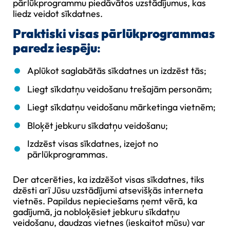
pārlūkprogrammu piedāvātos uzstādījumus, kas
liedz veidot sīkdatnes.
Praktiski visas pārlūkprogrammas
paredz iespēju
:
Aplūkot saglabātās sīkdatnes un izdzēst tās;
Liegt sīkdatņu veidošanu trešajām personām;
Liegt sīkdatņu veidošanu mārketinga vietnēm;
Bloķēt jebkuru sīkdatņu veidošanu;
Izdzēst visas sīkdatnes, izejot no
pārlūkprogrammas.
Der atcerēties, ka izdzēšot visas sīkdatnes, tiks
dzēsti arī Jūsu uzstādījumi atsevišķās interneta
vietnēs. Papildus nepieciešams ņemt vērā, ka
gadījumā, ja nobloķēsiet jebkuru sīkdatņu
veidošanu, daudzas vietnes (ieskaitot mūsu) var