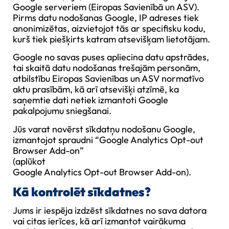
Google serveriem (Eiropas Savienībā un ASV).
Pirms datu nodošanas Google, IP adreses tiek
anonimizētas, aizvietojot tās ar specifisku kodu,
kurš tiek piešķirts katram atsevišķam lietotājam.
Google no savas puses apliecina datu apstrādes,
tai skaitā datu nodošanas trešajām personām,
atbilstību Eiropas Savienības un ASV normatīvo
aktu prasībām, kā arī atsevišķi atzīmē, ka
saņemtie dati netiek izmantoti Google
pakalpojumu sniegšanai.
Jūs varat novērst sīkdatņu nodošanu Google,
izmantojot spraudni “Google Analytics Opt-out
Browser Add-on”
(aplūkot
Google Analytics Opt-out Browser Add-on
).
Kā kontrolēt sīkdatnes?
Jums ir iespēja izdzēst sīkdatnes no sava datora
vai citas ierīces, kā arī izmantot vairākuma