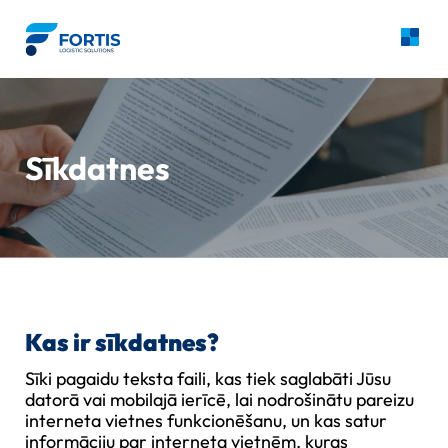
Skip
to
Sākumlapa
content
Par mums
Sīkdatnes
Pakalpojumi
Cenas pieprasījums
Noderīga informācija
Kontakti
Kas ir sīkdatnes?
LV
EN
RU
Sīki pagaidu teksta faili, kas tiek saglabāti Jūsu
datorā vai mobilajā ierīcē, lai nodrošinātu pareizu
interneta vietnes funkcionēšanu, un kas satur
informāciju par interneta vietnēm, kuras