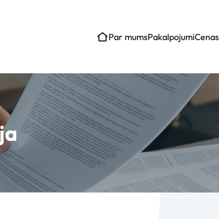
Par mums
Pakalpojumi
Cenas
ja