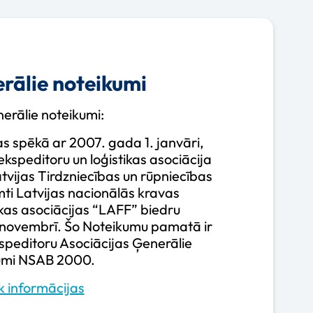
rālie noteikumi
erālie noteikumi:
s spēkā ar 2007. gada 1. janvāri,
ekspeditoru un loģistikas asociācija
atvijas Tirdzniecības un rūpniecības
ti Latvijas nacionālās kravas
ikas asociācijas “LAFF” biedru
 novembrī. Šo Noteikumu pamatā ir
speditoru Asociācijas Ģenerālie
umi NSAB 2000.
k informācijas