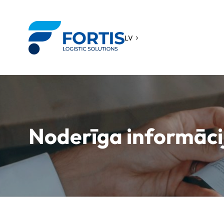
Skip
to
content
LV
Noderīga informāci