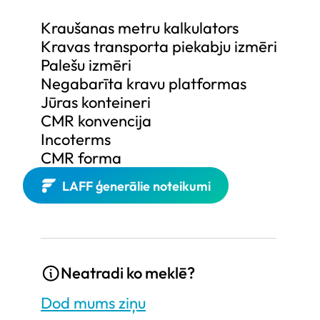
Kraušanas metru kalkulators
Kravas transporta piekabju izmēri
Palešu izmēri
Negabarīta kravu platformas
Jūras konteineri
CMR konvencija
Incoterms
CMR forma
LAFF ģenerālie noteikumi
Neatradi ko meklē?
Dod mums ziņu