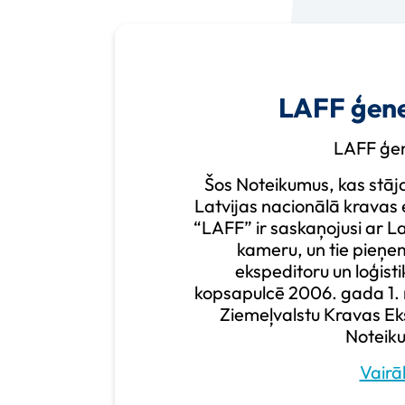
LAFF ģene
LAFF ģen
Šos Noteikumus, kas stāja
Latvijas nacionālā kravas 
“LAFF” ir saskaņojusi ar L
kameru, un tie pieņem
ekspeditoru un loģist
kopsapulcē 2006. gada 1.
Ziemeļvalstu Kravas Ek
Noteik
Vairā