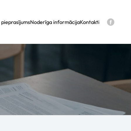
 pieprasījums
Noderīga informācija
Kontakti